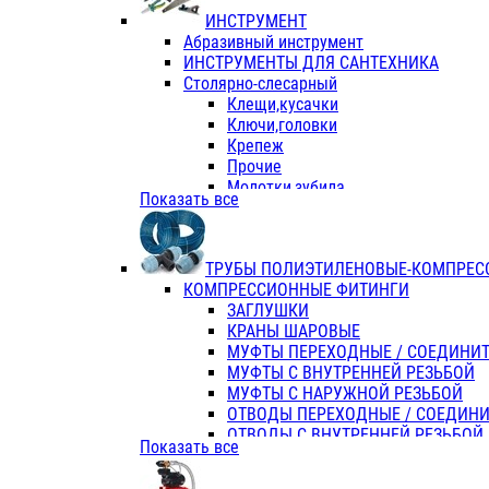
ИНСТРУМЕНТ
Абразивный инструмент
ИНСТРУМЕНТЫ ДЛЯ САНТЕХНИКА
Столярно-слесарный
Клещи,кусачки
Ключи,головки
Крепеж
Прочие
Молотки,зубила
Показать все
Пассатижи,тонкогубцы,утконосы
Напильники,надфили,рашпили
Ножовки по дереву
ТРУБЫ ПОЛИЭТИЛЕНОВЫЕ-КОМПРЕС
Отвертки
КОМПРЕССИОННЫЕ ФИТИНГИ
Хоз. инвентарь
ЗАГЛУШКИ
ЭЛ. ИНСТРУМЕНТ OASIS
КРАНЫ ШАРОВЫЕ
МУФТЫ ПЕРЕХОДНЫЕ / СОЕДИНИ
МУФТЫ С ВНУТРЕННЕЙ РЕЗЬБОЙ
МУФТЫ С НАРУЖНОЙ РЕЗЬБОЙ
ОТВОДЫ ПЕРЕХОДНЫЕ / СОЕДИН
ОТВОДЫ С ВНУТРЕННЕЙ РЕЗЬБОЙ
Показать все
ОТВОДЫ С НАРУЖНОЙ РЕЗЬБОЙ
СЕДЕЛКИ