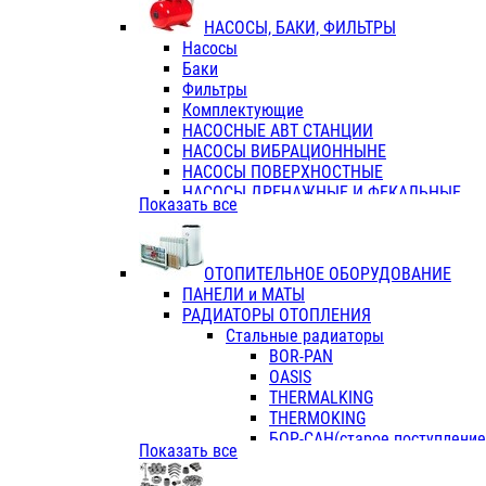
ФЛАНЦЫ / ВТУЛКИ
НАСОСЫ, БАКИ, ФИЛЬТРЫ
ТРОЙНИКИ ПЕРЕХОДНЫЕ / СОЕД
Насосы
ТРОЙНИКИ С ВНУТРЕННЕЙ РЕЗЬБ
Баки
ТРОЙНИКИ С НАРУЖНОЙ РЕЗЬБОЙ
Фильтры
КОЛЬЦА РЕЗИНОВЫЕ
Комплектующие
ТРУБЫ НАПОРНЫЕ
НАСОСНЫЕ АВТ СТАНЦИИ
ТРУБЫ ГОФРИРОВАННЫЕ ДВУХСЛ.
НАСОСЫ ВИБРАЦИОННЫНЕ
ТРУБЫ ПОЛИЭТИЛЕНОВЫЕ
НАСОСЫ ПОВЕРХНОСТНЫЕ
НАСОСЫ ДРЕНАЖНЫЕ И ФЕКАЛЬНЫЕ
Показать все
НАСОСЫ ПОВЫСИТ и ЦИРКУЛЯЦИОННЫ
НАСОСЫ СКВАЖИННЫЕ
ОТОПИТЕЛЬНОЕ ОБОРУДОВАНИЕ
ПАНЕЛИ и МАТЫ
РАДИАТОРЫ ОТОПЛЕНИЯ
Стальные радиаторы
BOR-PAN
OASIS
THERMALKING
THERMOKING
БОР-САН(старое поступление,
Показать все
БОРСАН
AZARIO