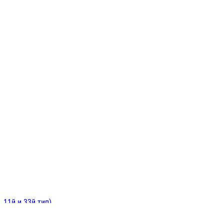
ИНИТЕЛЬНЫЕ
ОЙ
Е
 11й и 33й тип)