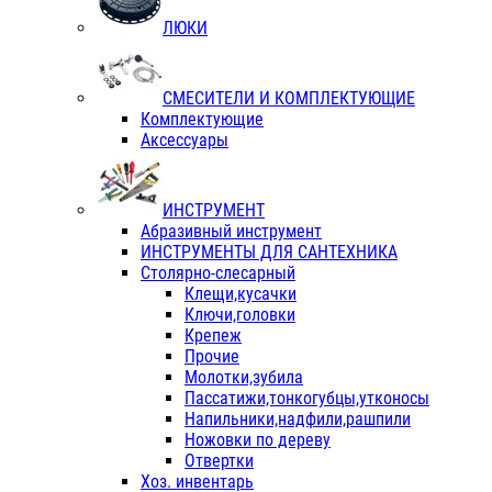
ЛЮКИ
СМЕСИТЕЛИ И КОМПЛЕКТУЮЩИЕ
Комплектующие
Аксессуары
ИНСТРУМЕНТ
Абразивный инструмент
ИНСТРУМЕНТЫ ДЛЯ САНТЕХНИКА
Столярно-слесарный
Клещи,кусачки
Ключи,головки
Крепеж
Прочие
Молотки,зубила
Пассатижи,тонкогубцы,утконосы
Напильники,надфили,рашпили
Ножовки по дереву
Отвертки
Хоз. инвентарь