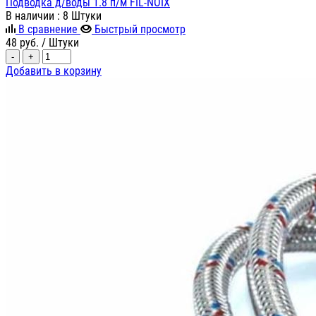
Подводка д/воды 1.8 п/м FIL-NOIX
В наличии
: 8 Штуки
В сравнение
Быстрый просмотр
48
руб.
/ Штуки
-
+
Добавить в корзину