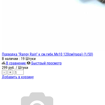
Подводка "Rangy Rain" к см.гибк.Мх10 120см(пара) (1/50)
В наличии
: 19 Штуки
В сравнение
Быстрый просмотр
299
руб.
/ Штуки
-
+
Добавить в корзину