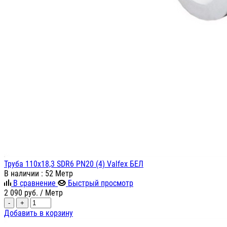
Труба 110х18,3 SDR6 PN20 (4) Valfex БЕЛ
В наличии
: 52 Метр
В сравнение
Быстрый просмотр
2 090
руб.
/ Метр
-
+
Добавить в корзину