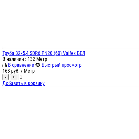
Труба 32х5,4 SDR6 PN20 (60) Valfex БЕЛ
В наличии
: 132 Метр
В сравнение
Быстрый просмотр
168
руб.
/ Метр
-
+
Добавить в корзину