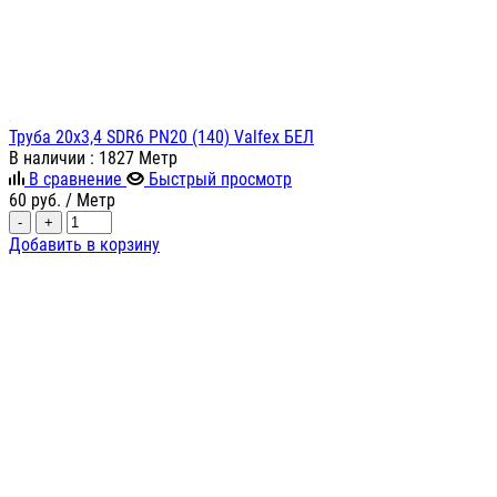
Труба 20х3,4 SDR6 PN20 (140) Valfex БЕЛ
В наличии
: 1827 Метр
В сравнение
Быстрый просмотр
60
руб.
/ Метр
-
+
Добавить в корзину