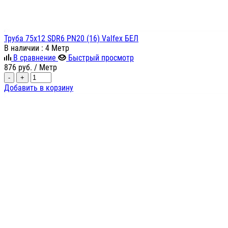
Труба 75х12 SDR6 PN20 (16) Valfex БЕЛ
В наличии
: 4 Метр
В сравнение
Быстрый просмотр
876
руб.
/ Метр
-
+
Добавить в корзину