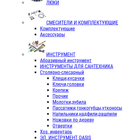
ЛЮКИ
СМЕСИТЕЛИ И КОМПЛЕКТУЮЩИЕ
Комплектующие
Аксессуары
ИНСТРУМЕНТ
Абразивный инструмент
ИНСТРУМЕНТЫ ДЛЯ САНТЕХНИКА
Столярно-слесарный
Клещи,кусачки
Ключи,головки
Крепеж
Прочие
Молотки,зубила
Пассатижи,тонкогубцы,утконосы
Напильники,надфили,рашпили
Ножовки по дереву
Отвертки
Хоз. инвентарь
ЭЛ. ИНСТРУМЕНТ OASIS