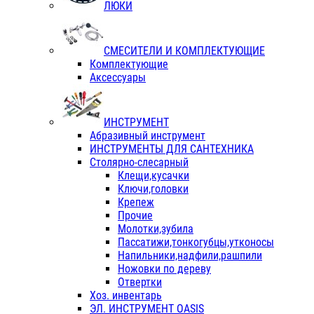
ЛЮКИ
СМЕСИТЕЛИ И КОМПЛЕКТУЮЩИЕ
Комплектующие
Аксессуары
ИНСТРУМЕНТ
Абразивный инструмент
ИНСТРУМЕНТЫ ДЛЯ САНТЕХНИКА
Столярно-слесарный
Клещи,кусачки
Ключи,головки
Крепеж
Прочие
Молотки,зубила
Пассатижи,тонкогубцы,утконосы
Напильники,надфили,рашпили
Ножовки по дереву
Отвертки
Хоз. инвентарь
ЭЛ. ИНСТРУМЕНТ OASIS