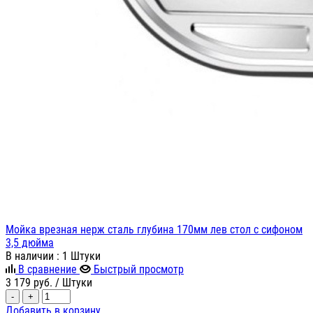
Мойка врезная нерж сталь глубина 170мм лев стол с сифоном
3,5 дюйма
В наличии
: 1 Штуки
В сравнение
Быстрый просмотр
3 179
руб.
/ Штуки
-
+
Добавить в корзину