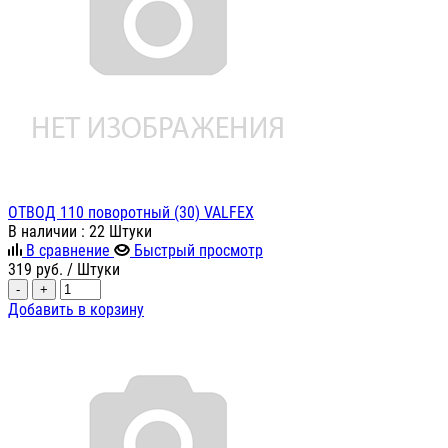
ОТВОД 110 поворотный (30) VALFEX
В наличии
: 22 Штуки
В сравнение
Быстрый просмотр
319
руб.
/ Штуки
-
+
Добавить в корзину