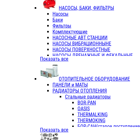
ФЛАНЦЫ / ВТУЛКИ
НАСОСЫ, БАКИ, ФИЛЬТРЫ
ТРОЙНИКИ ПЕРЕХОДНЫЕ / СОЕД
Насосы
ТРОЙНИКИ С ВНУТРЕННЕЙ РЕЗЬБ
Баки
ТРОЙНИКИ С НАРУЖНОЙ РЕЗЬБОЙ
Фильтры
КОЛЬЦА РЕЗИНОВЫЕ
Комплектующие
ТРУБЫ НАПОРНЫЕ
НАСОСНЫЕ АВТ СТАНЦИИ
ТРУБЫ ГОФРИРОВАННЫЕ ДВУХСЛ.
НАСОСЫ ВИБРАЦИОННЫНЕ
ТРУБЫ ПОЛИЭТИЛЕНОВЫЕ
НАСОСЫ ПОВЕРХНОСТНЫЕ
НАСОСЫ ДРЕНАЖНЫЕ И ФЕКАЛЬНЫЕ
Показать все
НАСОСЫ ПОВЫСИТ и ЦИРКУЛЯЦИОННЫ
НАСОСЫ СКВАЖИННЫЕ
ОТОПИТЕЛЬНОЕ ОБОРУДОВАНИЕ
ПАНЕЛИ и МАТЫ
РАДИАТОРЫ ОТОПЛЕНИЯ
Стальные радиаторы
BOR-PAN
OASIS
THERMALKING
THERMOKING
БОР-САН(старое поступление,
Показать все
БОРСАН
AZARIO