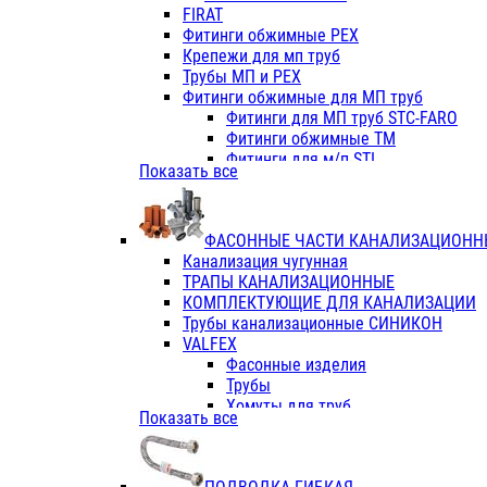
Фитинги ПП белые
FIRAT
Фитинги ПП белые
Фитинги обжимные PEX
Фитинги ППс металл.белые
Крепежи для мп труб
VALFEX
Трубы МП и PEX
Трубы PE-RT
Фитинги обжимные для МП труб
Трубы ПП водопровод белые
Фитинги для МП труб STC-FARO
Трубы ПП водопровод серые
Фитинги обжимные ТМ
Трубы армированные стекловолок
Фитинги для м/п STI
Показать все
Трубы армированные стекловолок
Фитинги для МП труб TITAN
Фитинги ПП серые
Фитинги для МП труб JIF
Краны
VALTEC
Фитинги с металл. серые
ФАСОННЫЕ ЧАСТИ КАНАЛИЗАЦИОНН
TK
Фитинги ПП (серые)
Канализация чугунная
VALFEX
Фитинги ПП белые
ТРАПЫ КАНАЛИЗАЦИОННЫЕ
Краны
КОМПЛЕКТУЮЩИЕ ДЛЯ КАНАЛИЗАЦИИ
Фитинги ПП (белые)
Трубы канализационные СИНИКОН
Фитинги ПП с металлом бел
VALFEX
ПК КОНТУР
Фасонные изделия
Краны полипропиленовые
Трубы
Трубы полипропиленивые
Хомуты для труб
Показать все
Труба PPR PN20
ПВХ (стройполимер)
Труба PPR-AL-PPR PN25(цент
Трубы
Труба PPR-GF-PPR PN25(арми
Фасонные изделия
Фитинги полипропиленовые