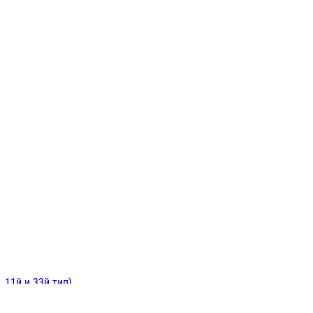
ИНИТЕЛЬНЫЕ
ОЙ
Е
 11й и 33й тип)