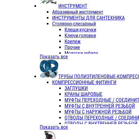
ИНСТРУМЕНТ
Абразивный инструмент
ИНСТРУМЕНТЫ ДЛЯ САНТЕХНИКА
Столярно-слесарный
Клещи,кусачки
Ключи,головки
Крепеж
Прочие
Молотки,зубила
Показать все
Пассатижи,тонкогубцы,утконосы
Напильники,надфили,рашпили
Ножовки по дереву
ТРУБЫ ПОЛИЭТИЛЕНОВЫЕ-КОМПРЕС
Отвертки
КОМПРЕССИОННЫЕ ФИТИНГИ
Хоз. инвентарь
ЗАГЛУШКИ
ЭЛ. ИНСТРУМЕНТ OASIS
КРАНЫ ШАРОВЫЕ
МУФТЫ ПЕРЕХОДНЫЕ / СОЕДИНИ
МУФТЫ С ВНУТРЕННЕЙ РЕЗЬБОЙ
МУФТЫ С НАРУЖНОЙ РЕЗЬБОЙ
ОТВОДЫ ПЕРЕХОДНЫЕ / СОЕДИН
ОТВОДЫ С ВНУТРЕННЕЙ РЕЗЬБОЙ
Показать все
ОТВОДЫ С НАРУЖНОЙ РЕЗЬБОЙ
СЕДЕЛКИ