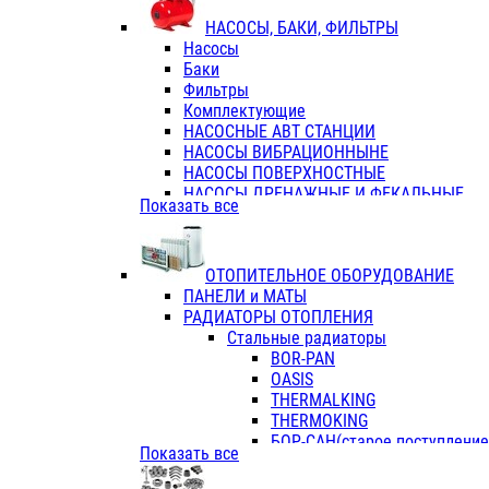
ФЛАНЦЫ / ВТУЛКИ
НАСОСЫ, БАКИ, ФИЛЬТРЫ
ТРОЙНИКИ ПЕРЕХОДНЫЕ / СОЕД
Насосы
ТРОЙНИКИ С ВНУТРЕННЕЙ РЕЗЬБ
Баки
ТРОЙНИКИ С НАРУЖНОЙ РЕЗЬБОЙ
Фильтры
КОЛЬЦА РЕЗИНОВЫЕ
Комплектующие
ТРУБЫ НАПОРНЫЕ
НАСОСНЫЕ АВТ СТАНЦИИ
ТРУБЫ ГОФРИРОВАННЫЕ ДВУХСЛ.
НАСОСЫ ВИБРАЦИОННЫНЕ
ТРУБЫ ПОЛИЭТИЛЕНОВЫЕ
НАСОСЫ ПОВЕРХНОСТНЫЕ
НАСОСЫ ДРЕНАЖНЫЕ И ФЕКАЛЬНЫЕ
Показать все
НАСОСЫ ПОВЫСИТ и ЦИРКУЛЯЦИОННЫ
НАСОСЫ СКВАЖИННЫЕ
ОТОПИТЕЛЬНОЕ ОБОРУДОВАНИЕ
ПАНЕЛИ и МАТЫ
РАДИАТОРЫ ОТОПЛЕНИЯ
Стальные радиаторы
BOR-PAN
OASIS
THERMALKING
THERMOKING
БОР-САН(старое поступление,
Показать все
БОРСАН
AZARIO