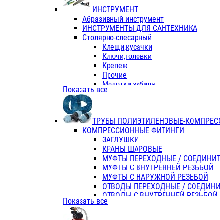
ИНСТРУМЕНТ
Абразивный инструмент
ИНСТРУМЕНТЫ ДЛЯ САНТЕХНИКА
Столярно-слесарный
Клещи,кусачки
Ключи,головки
Крепеж
Прочие
Молотки,зубила
Показать все
Пассатижи,тонкогубцы,утконосы
Напильники,надфили,рашпили
Ножовки по дереву
ТРУБЫ ПОЛИЭТИЛЕНОВЫЕ-КОМПРЕС
Отвертки
КОМПРЕССИОННЫЕ ФИТИНГИ
Хоз. инвентарь
ЗАГЛУШКИ
ЭЛ. ИНСТРУМЕНТ OASIS
КРАНЫ ШАРОВЫЕ
МУФТЫ ПЕРЕХОДНЫЕ / СОЕДИНИ
МУФТЫ С ВНУТРЕННЕЙ РЕЗЬБОЙ
МУФТЫ С НАРУЖНОЙ РЕЗЬБОЙ
ОТВОДЫ ПЕРЕХОДНЫЕ / СОЕДИН
ОТВОДЫ С ВНУТРЕННЕЙ РЕЗЬБОЙ
Показать все
ОТВОДЫ С НАРУЖНОЙ РЕЗЬБОЙ
СЕДЕЛКИ