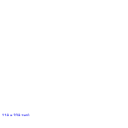
ИНИТЕЛЬНЫЕ
ОЙ
Е
 11й и 33й тип)