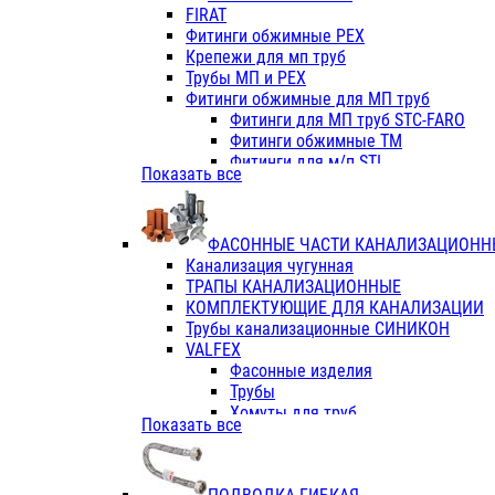
Фитинги ПП белые
FIRAT
Фитинги ПП белые
Фитинги обжимные PEX
Фитинги ППс металл.белые
Крепежи для мп труб
VALFEX
Трубы МП и PEX
Трубы PE-RT
Фитинги обжимные для МП труб
Трубы ПП водопровод белые
Фитинги для МП труб STC-FARO
Трубы ПП водопровод серые
Фитинги обжимные ТМ
Трубы армированные стекловолок
Фитинги для м/п STI
Показать все
Трубы армированные стекловолок
Фитинги для МП труб TITAN
Фитинги ПП серые
Фитинги для МП труб JIF
Краны
VALTEC
Фитинги с металл. серые
ФАСОННЫЕ ЧАСТИ КАНАЛИЗАЦИОНН
TK
Фитинги ПП (серые)
Канализация чугунная
VALFEX
Фитинги ПП белые
ТРАПЫ КАНАЛИЗАЦИОННЫЕ
Краны
КОМПЛЕКТУЮЩИЕ ДЛЯ КАНАЛИЗАЦИИ
Фитинги ПП (белые)
Трубы канализационные СИНИКОН
Фитинги ПП с металлом бел
VALFEX
ПК КОНТУР
Фасонные изделия
Краны полипропиленовые
Трубы
Трубы полипропиленивые
Хомуты для труб
Показать все
Труба PPR PN20
ПВХ (стройполимер)
Труба PPR-AL-PPR PN25(цент
Трубы
Труба PPR-GF-PPR PN25(арми
Фасонные изделия
Фитинги полипропиленовые