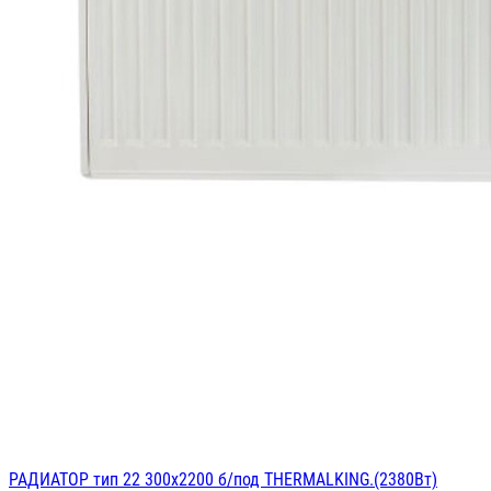
РАДИАТОР тип 22 300х2200 б/под THERMALKING.(2380Вт)