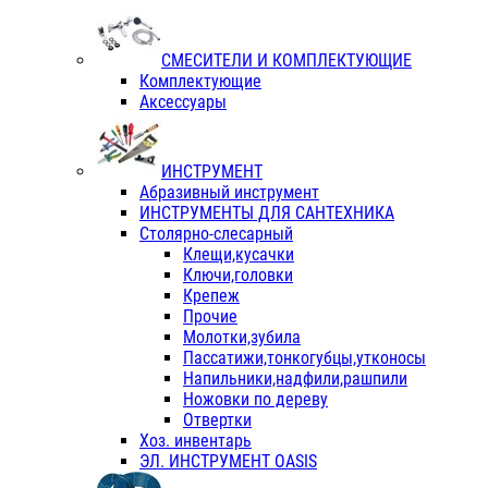
СМЕСИТЕЛИ И КОМПЛЕКТУЮЩИЕ
Комплектующие
Аксессуары
ИНСТРУМЕНТ
Абразивный инструмент
ИНСТРУМЕНТЫ ДЛЯ САНТЕХНИКА
Столярно-слесарный
Клещи,кусачки
Ключи,головки
Крепеж
Прочие
Молотки,зубила
Пассатижи,тонкогубцы,утконосы
Напильники,надфили,рашпили
Ножовки по дереву
Отвертки
Хоз. инвентарь
ЭЛ. ИНСТРУМЕНТ OASIS