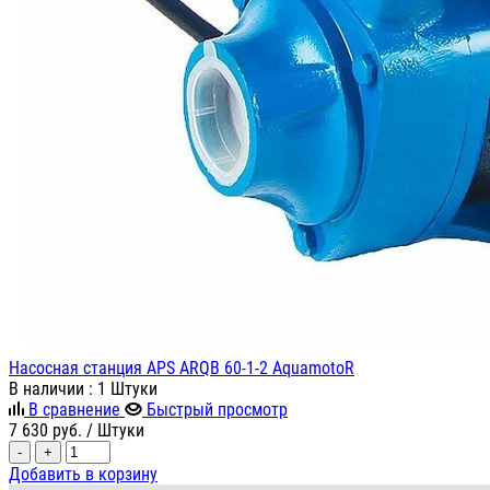
Насосная станция APS ARQB 60-1-2 AquamotoR
В наличии
: 1 Штуки
В сравнение
Быстрый просмотр
7 630
руб.
/ Штуки
-
+
Добавить в корзину