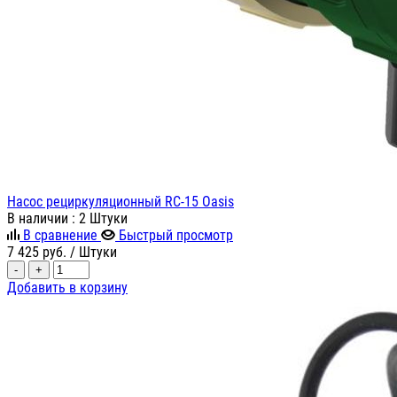
Насос рециркуляционный RC-15 Oasis
В наличии
: 2 Штуки
В сравнение
Быстрый просмотр
7 425
руб.
/ Штуки
-
+
Добавить в корзину