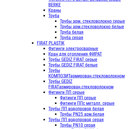
BERKE
Краны
Труба
Трубы арм. стекловолокно серые
Трубы арм.стекловолокно белые
Труба белая
Труба серая
FIRAT PLASTIK
Фитинги электросварные
Кран для отопления ФИРАТ
Трубы GEDIZ FIRAT серые
Трубы GEDIZ FIRAT белые
Трубы
КОМПОЗИТармирован.стекловолокном
Трубы GEDIZ
FIRATармирован.стекловолокном
Фитинги ПП серые
Фитинги ПП серые
Фитинги ППс металл. серые
Трубы ПП водопровод белая
Трубы PN25 арм.белая
Трубы ПП водопровод серая
Трубы PN10 серая