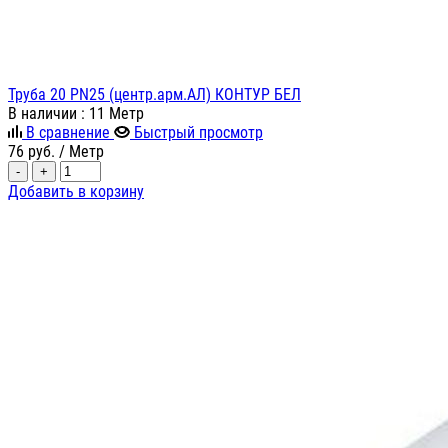
Труба 20 PN25 (центр.арм.АЛ) КОНТУР БЕЛ
В наличии
: 11 Метр
В сравнение
Быстрый просмотр
76
руб.
/ Метр
-
+
Добавить в корзину