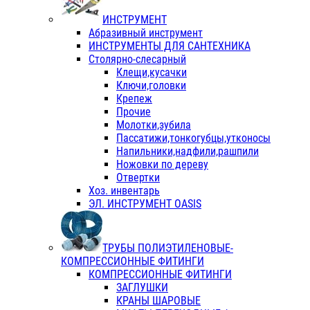
ИНСТРУМЕНТ
Абразивный инструмент
ИНСТРУМЕНТЫ ДЛЯ САНТЕХНИКА
Столярно-слесарный
Клещи,кусачки
Ключи,головки
Крепеж
Прочие
Молотки,зубила
Пассатижи,тонкогубцы,утконосы
Напильники,надфили,рашпили
Ножовки по дереву
Отвертки
Хоз. инвентарь
ЭЛ. ИНСТРУМЕНТ OASIS
ТРУБЫ ПОЛИЭТИЛЕНОВЫЕ-
КОМПРЕССИОННЫЕ ФИТИНГИ
КОМПРЕССИОННЫЕ ФИТИНГИ
ЗАГЛУШКИ
КРАНЫ ШАРОВЫЕ