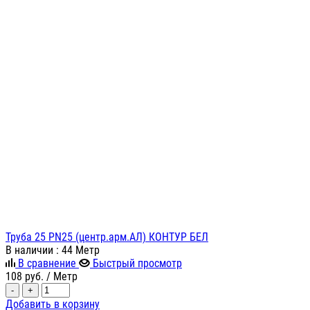
Труба 25 PN25 (центр.арм.АЛ) КОНТУР БЕЛ
В наличии
: 44 Метр
В сравнение
Быстрый просмотр
108
руб.
/ Метр
-
+
Добавить в корзину