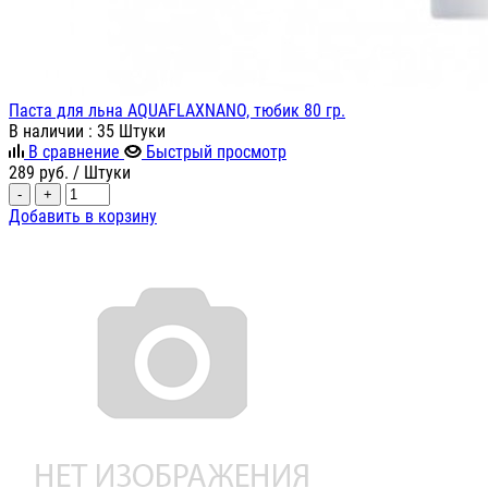
Паста для льна AQUAFLAXNANO, тюбик 80 гр.
В наличии
: 35 Штуки
В сравнение
Быстрый просмотр
289
руб.
/ Штуки
-
+
Добавить в корзину