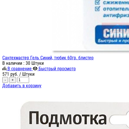
Сантехмастер Гель Синий, тюбик 60гр. блистер
В наличии
: 30 Штуки
В сравнение
Быстрый просмотр
571
руб.
/ Штуки
-
+
Добавить в корзину