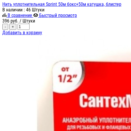
Нить уплотнительная Sprint 50м бокс+50м катушка, блистер
В наличии
: 46 Штуки
В сравнение
Быстрый просмотр
396
руб.
/ Штуки
-
+
Добавить в корзину