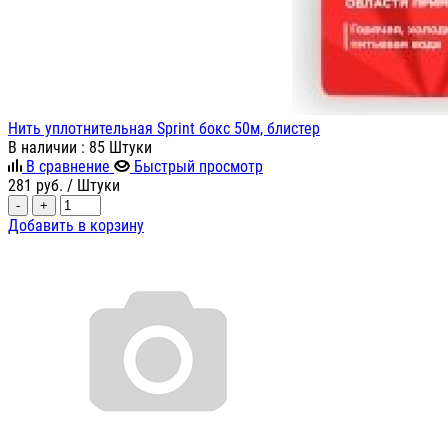
Нить уплотнительная Sprint бокс 50м, блистер
В наличии
: 85 Штуки
В сравнение
Быстрый просмотр
281
руб.
/ Штуки
-
+
Добавить в корзину