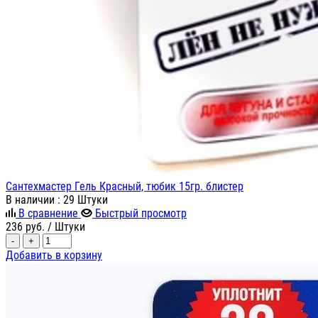
Сантехмастер Гель Красный, тюбик 15гр. блистер
В наличии
: 29 Штуки
В сравнение
Быстрый просмотр
236
руб.
/ Штуки
-
+
Добавить в корзину