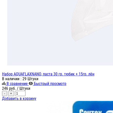
Набор AQUAFLAXNANO, паста 30 гр. тюбик + 15гр. лён
В наличии
: 29 Штуки
В сравнение
Быстрый просмотр
246
руб.
/ Штуки
-
+
Добавить в корзину