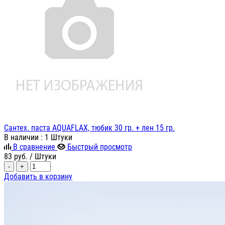
Сантех. паста AQUAFLAX, тюбик 30 гр. + лен 15 гр.
В наличии
: 1 Штуки
В сравнение
Быстрый просмотр
83
руб.
/ Штуки
-
+
Добавить в корзину