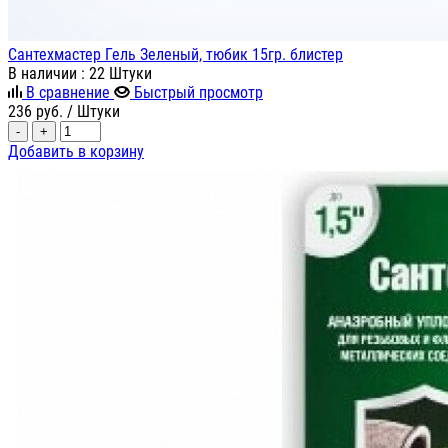
Сантехмастер Гель Зеленый, тюбик 15гр. блистер
В наличии
: 22 Штуки
В сравнение
Быстрый просмотр
236
руб.
/ Штуки
-
+
Добавить в корзину