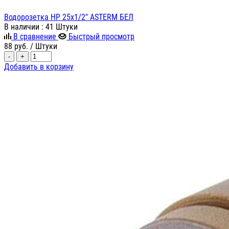
Водорозетка НР 25х1/2" ASTERM БЕЛ
В наличии
: 41 Штуки
В сравнение
Быстрый просмотр
88
руб.
/ Штуки
-
+
Добавить в корзину