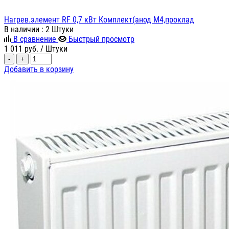
Нагрев.элемент RF 0,7 кВт Комплект(анод М4,проклад
В наличии
: 2 Штуки
В сравнение
Быстрый просмотр
1 011
руб.
/ Штуки
-
+
Добавить в корзину