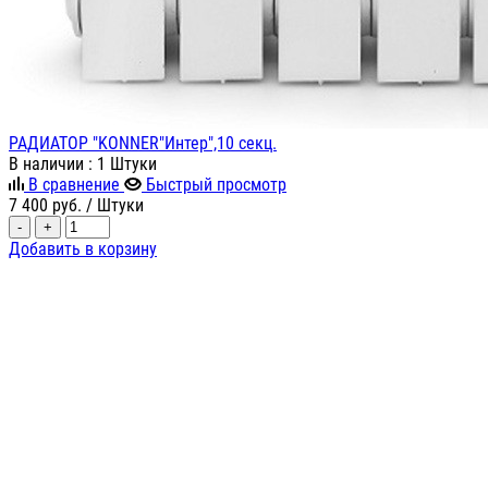
РАДИАТОР "KONNER"Интер",10 секц.
В наличии
: 1 Штуки
В сравнение
Быстрый просмотр
7 400
руб.
/ Штуки
-
+
Добавить в корзину