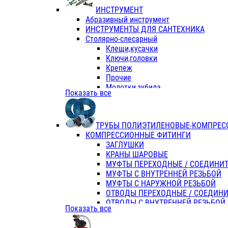
ИНСТРУМЕНТ
Абразивный инструмент
ИНСТРУМЕНТЫ ДЛЯ САНТЕХНИКА
Столярно-слесарный
Клещи,кусачки
Ключи,головки
Крепеж
Прочие
Молотки,зубила
Показать все
Пассатижи,тонкогубцы,утконосы
Напильники,надфили,рашпили
Ножовки по дереву
ТРУБЫ ПОЛИЭТИЛЕНОВЫЕ-КОМПРЕС
Отвертки
КОМПРЕССИОННЫЕ ФИТИНГИ
Хоз. инвентарь
ЗАГЛУШКИ
ЭЛ. ИНСТРУМЕНТ OASIS
КРАНЫ ШАРОВЫЕ
МУФТЫ ПЕРЕХОДНЫЕ / СОЕДИНИ
МУФТЫ С ВНУТРЕННЕЙ РЕЗЬБОЙ
МУФТЫ С НАРУЖНОЙ РЕЗЬБОЙ
ОТВОДЫ ПЕРЕХОДНЫЕ / СОЕДИН
ОТВОДЫ С ВНУТРЕННЕЙ РЕЗЬБОЙ
Показать все
ОТВОДЫ С НАРУЖНОЙ РЕЗЬБОЙ
СЕДЕЛКИ