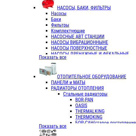
ФЛАНЦЫ / ВТУЛКИ
НАСОСЫ, БАКИ, ФИЛЬТРЫ
ТРОЙНИКИ ПЕРЕХОДНЫЕ / СОЕД
Насосы
ТРОЙНИКИ С ВНУТРЕННЕЙ РЕЗЬБ
Баки
ТРОЙНИКИ С НАРУЖНОЙ РЕЗЬБОЙ
Фильтры
КОЛЬЦА РЕЗИНОВЫЕ
Комплектующие
ТРУБЫ НАПОРНЫЕ
НАСОСНЫЕ АВТ СТАНЦИИ
ТРУБЫ ГОФРИРОВАННЫЕ ДВУХСЛ.
НАСОСЫ ВИБРАЦИОННЫНЕ
ТРУБЫ ПОЛИЭТИЛЕНОВЫЕ
НАСОСЫ ПОВЕРХНОСТНЫЕ
НАСОСЫ ДРЕНАЖНЫЕ И ФЕКАЛЬНЫЕ
Показать все
НАСОСЫ ПОВЫСИТ и ЦИРКУЛЯЦИОННЫ
НАСОСЫ СКВАЖИННЫЕ
ОТОПИТЕЛЬНОЕ ОБОРУДОВАНИЕ
ПАНЕЛИ и МАТЫ
РАДИАТОРЫ ОТОПЛЕНИЯ
Стальные радиаторы
BOR-PAN
OASIS
THERMALKING
THERMOKING
БОР-САН(старое поступление,
Показать все
БОРСАН
AZARIO