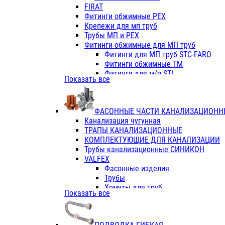
Фитинги ПП белые
FIRAT
Фитинги ПП белые
Фитинги обжимные PEX
Фитинги ППс металл.белые
Крепежи для мп труб
VALFEX
Трубы МП и PEX
Трубы PE-RT
Фитинги обжимные для МП труб
Трубы ПП водопровод белые
Фитинги для МП труб STC-FARO
Трубы ПП водопровод серые
Фитинги обжимные ТМ
Трубы армированные стекловолок
Фитинги для м/п STI
Показать все
Трубы армированные стекловолок
Фитинги для МП труб TITAN
Фитинги ПП серые
Фитинги для МП труб JIF
Краны
VALTEC
Фитинги с металл. серые
ФАСОННЫЕ ЧАСТИ КАНАЛИЗАЦИОНН
TK
Фитинги ПП (серые)
Канализация чугунная
VALFEX
Фитинги ПП белые
ТРАПЫ КАНАЛИЗАЦИОННЫЕ
Краны
КОМПЛЕКТУЮЩИЕ ДЛЯ КАНАЛИЗАЦИИ
Фитинги ПП (белые)
Трубы канализационные СИНИКОН
Фитинги ПП с металлом бел
VALFEX
ПК КОНТУР
Фасонные изделия
Краны полипропиленовые
Трубы
Трубы полипропиленивые
Хомуты для труб
Показать все
Труба PPR PN20
ПВХ (стройполимер)
Труба PPR-AL-PPR PN25(цент
Трубы
Труба PPR-GF-PPR PN25(арми
Фасонные изделия
Фитинги полипропиленовые