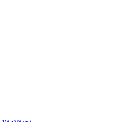
ИНИТЕЛЬНЫЕ
ОЙ
Е
 11й и 33й тип)