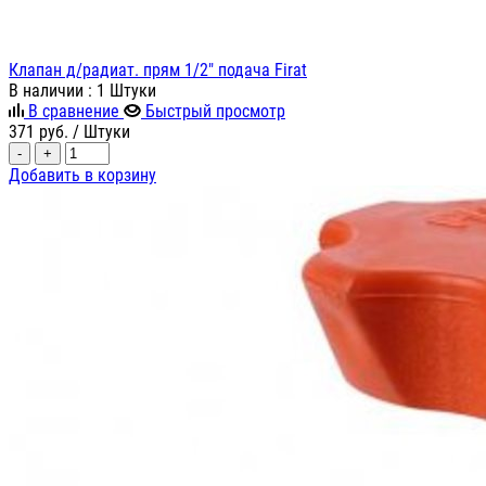
Клапан д/радиат. прям 1/2" подача Firat
В наличии
: 1 Штуки
В сравнение
Быстрый просмотр
371
руб.
/ Штуки
-
+
Добавить в корзину