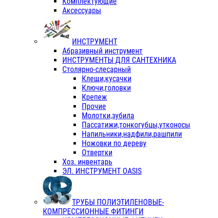
Комплектующие
Аксессуары
ИНСТРУМЕНТ
Абразивный инструмент
ИНСТРУМЕНТЫ ДЛЯ САНТЕХНИКА
Столярно-слесарный
Клещи,кусачки
Ключи,головки
Крепеж
Прочие
Молотки,зубила
Пассатижи,тонкогубцы,утконосы
Напильники,надфили,рашпили
Ножовки по дереву
Отвертки
Хоз. инвентарь
ЭЛ. ИНСТРУМЕНТ OASIS
ТРУБЫ ПОЛИЭТИЛЕНОВЫЕ-
КОМПРЕССИОННЫЕ ФИТИНГИ