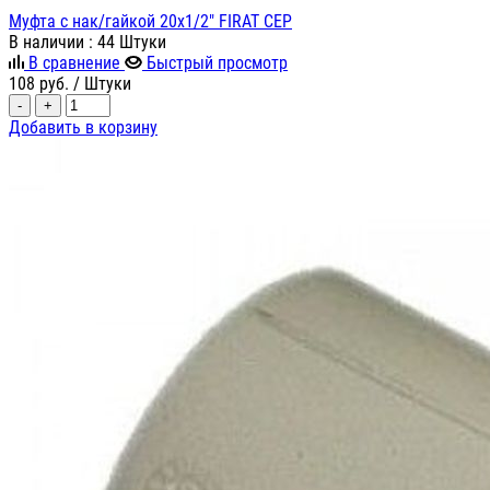
Муфта с нак/гайкой 20х1/2" FIRAT СЕР
В наличии
: 44 Штуки
В сравнение
Быстрый просмотр
108
руб.
/ Штуки
-
+
Добавить в корзину