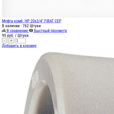
Муфта комб. НР 20х3/4" FIRAT СЕР
В наличии
: 762 Штуки
В сравнение
Быстрый просмотр
95
руб.
/ Штуки
-
+
Добавить в корзину