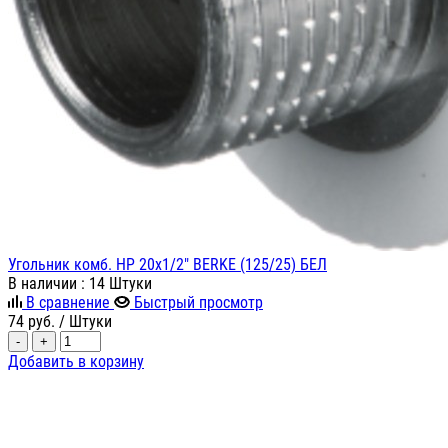
Угольник комб. НР 20х1/2" BERKE (125/25) БЕЛ
В наличии
: 14 Штуки
В сравнение
Быстрый просмотр
74
руб.
/ Штуки
-
+
Добавить в корзину