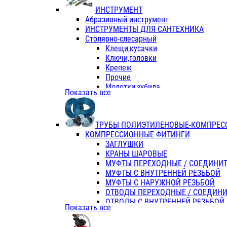
ИНСТРУМЕНТ
Абразивный инструмент
ИНСТРУМЕНТЫ ДЛЯ САНТЕХНИКА
Столярно-слесарный
Клещи,кусачки
Ключи,головки
Крепеж
Прочие
Молотки,зубила
Показать все
Пассатижи,тонкогубцы,утконосы
Напильники,надфили,рашпили
Ножовки по дереву
ТРУБЫ ПОЛИЭТИЛЕНОВЫЕ-КОМПРЕС
Отвертки
КОМПРЕССИОННЫЕ ФИТИНГИ
Хоз. инвентарь
ЗАГЛУШКИ
ЭЛ. ИНСТРУМЕНТ OASIS
КРАНЫ ШАРОВЫЕ
МУФТЫ ПЕРЕХОДНЫЕ / СОЕДИНИ
МУФТЫ С ВНУТРЕННЕЙ РЕЗЬБОЙ
МУФТЫ С НАРУЖНОЙ РЕЗЬБОЙ
ОТВОДЫ ПЕРЕХОДНЫЕ / СОЕДИН
ОТВОДЫ С ВНУТРЕННЕЙ РЕЗЬБОЙ
Показать все
ОТВОДЫ С НАРУЖНОЙ РЕЗЬБОЙ
СЕДЕЛКИ