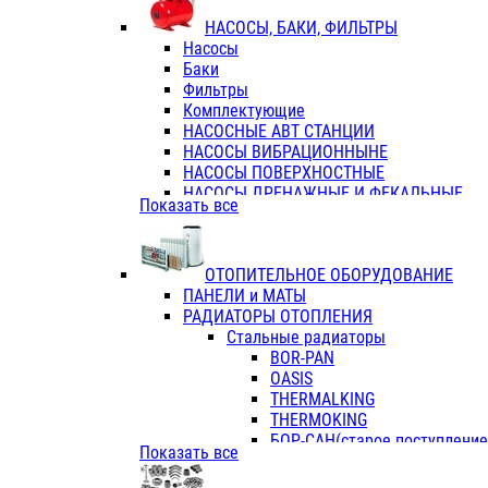
ФЛАНЦЫ / ВТУЛКИ
НАСОСЫ, БАКИ, ФИЛЬТРЫ
ТРОЙНИКИ ПЕРЕХОДНЫЕ / СОЕД
Насосы
ТРОЙНИКИ С ВНУТРЕННЕЙ РЕЗЬБ
Баки
ТРОЙНИКИ С НАРУЖНОЙ РЕЗЬБОЙ
Фильтры
КОЛЬЦА РЕЗИНОВЫЕ
Комплектующие
ТРУБЫ НАПОРНЫЕ
НАСОСНЫЕ АВТ СТАНЦИИ
ТРУБЫ ГОФРИРОВАННЫЕ ДВУХСЛ.
НАСОСЫ ВИБРАЦИОННЫНЕ
ТРУБЫ ПОЛИЭТИЛЕНОВЫЕ
НАСОСЫ ПОВЕРХНОСТНЫЕ
НАСОСЫ ДРЕНАЖНЫЕ И ФЕКАЛЬНЫЕ
Показать все
НАСОСЫ ПОВЫСИТ и ЦИРКУЛЯЦИОННЫ
НАСОСЫ СКВАЖИННЫЕ
ОТОПИТЕЛЬНОЕ ОБОРУДОВАНИЕ
ПАНЕЛИ и МАТЫ
РАДИАТОРЫ ОТОПЛЕНИЯ
Стальные радиаторы
BOR-PAN
OASIS
THERMALKING
THERMOKING
БОР-САН(старое поступление,
Показать все
БОРСАН
AZARIO