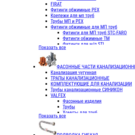
Фитинги ПП белые
FIRAT
Фитинги ПП белые
Фитинги обжимные PEX
Фитинги ППс металл.белые
Крепежи для мп труб
VALFEX
Трубы МП и PEX
Трубы PE-RT
Фитинги обжимные для МП труб
Трубы ПП водопровод белые
Фитинги для МП труб STC-FARO
Трубы ПП водопровод серые
Фитинги обжимные ТМ
Трубы армированные стекловолок
Фитинги для м/п STI
Показать все
Трубы армированные стекловолок
Фитинги для МП труб TITAN
Фитинги ПП серые
Фитинги для МП труб JIF
Краны
VALTEC
Фитинги с металл. серые
ФАСОННЫЕ ЧАСТИ КАНАЛИЗАЦИОНН
TK
Фитинги ПП (серые)
Канализация чугунная
VALFEX
Фитинги ПП белые
ТРАПЫ КАНАЛИЗАЦИОННЫЕ
Краны
КОМПЛЕКТУЮЩИЕ ДЛЯ КАНАЛИЗАЦИИ
Фитинги ПП (белые)
Трубы канализационные СИНИКОН
Фитинги ПП с металлом бел
VALFEX
ПК КОНТУР
Фасонные изделия
Краны полипропиленовые
Трубы
Трубы полипропиленивые
Хомуты для труб
Показать все
Труба PPR PN20
ПВХ (стройполимер)
Труба PPR-AL-PPR PN25(цент
Трубы
Труба PPR-GF-PPR PN25(арми
Фасонные изделия
Фитинги полипропиленовые