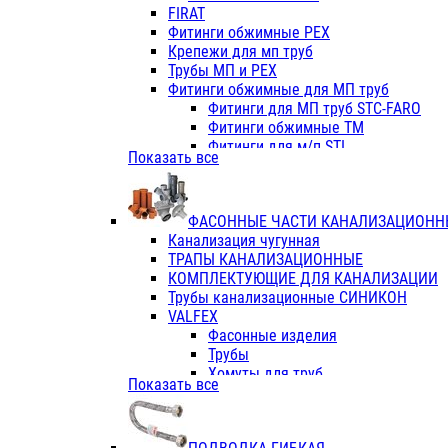
Фитинги ПП белые
FIRAT
Фитинги ПП белые
Фитинги обжимные PEX
Фитинги ППс металл.белые
Крепежи для мп труб
VALFEX
Трубы МП и PEX
Трубы PE-RT
Фитинги обжимные для МП труб
Трубы ПП водопровод белые
Фитинги для МП труб STC-FARO
Трубы ПП водопровод серые
Фитинги обжимные ТМ
Трубы армированные стекловолок
Фитинги для м/п STI
Показать все
Трубы армированные стекловолок
Фитинги для МП труб TITAN
Фитинги ПП серые
Фитинги для МП труб JIF
Краны
VALTEC
Фитинги с металл. серые
ФАСОННЫЕ ЧАСТИ КАНАЛИЗАЦИОНН
TK
Фитинги ПП (серые)
Канализация чугунная
VALFEX
Фитинги ПП белые
ТРАПЫ КАНАЛИЗАЦИОННЫЕ
Краны
КОМПЛЕКТУЮЩИЕ ДЛЯ КАНАЛИЗАЦИИ
Фитинги ПП (белые)
Трубы канализационные СИНИКОН
Фитинги ПП с металлом бел
VALFEX
ПК КОНТУР
Фасонные изделия
Краны полипропиленовые
Трубы
Трубы полипропиленивые
Хомуты для труб
Показать все
Труба PPR PN20
ПВХ (стройполимер)
Труба PPR-AL-PPR PN25(цент
Трубы
Труба PPR-GF-PPR PN25(арми
Фасонные изделия
Фитинги полипропиленовые