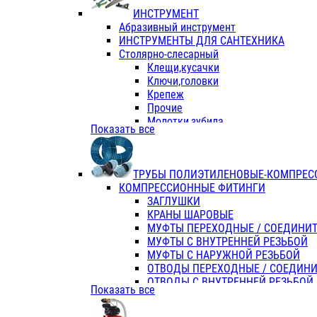
ИНСТРУМЕНТ
Абразивный инструмент
ИНСТРУМЕНТЫ ДЛЯ САНТЕХНИКА
Столярно-слесарный
Клещи,кусачки
Ключи,головки
Крепеж
Прочие
Молотки,зубила
Показать все
Пассатижи,тонкогубцы,утконосы
Напильники,надфили,рашпили
Ножовки по дереву
ТРУБЫ ПОЛИЭТИЛЕНОВЫЕ-КОМПРЕС
Отвертки
КОМПРЕССИОННЫЕ ФИТИНГИ
Хоз. инвентарь
ЗАГЛУШКИ
ЭЛ. ИНСТРУМЕНТ OASIS
КРАНЫ ШАРОВЫЕ
МУФТЫ ПЕРЕХОДНЫЕ / СОЕДИНИ
МУФТЫ С ВНУТРЕННЕЙ РЕЗЬБОЙ
МУФТЫ С НАРУЖНОЙ РЕЗЬБОЙ
ОТВОДЫ ПЕРЕХОДНЫЕ / СОЕДИН
ОТВОДЫ С ВНУТРЕННЕЙ РЕЗЬБОЙ
Показать все
ОТВОДЫ С НАРУЖНОЙ РЕЗЬБОЙ
СЕДЕЛКИ