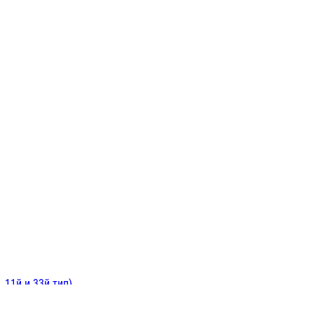
ИНИТЕЛЬНЫЕ
ОЙ
Е
 11й и 33й тип)