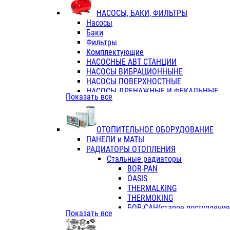
ФЛАНЦЫ / ВТУЛКИ
НАСОСЫ, БАКИ, ФИЛЬТРЫ
ТРОЙНИКИ ПЕРЕХОДНЫЕ / СОЕД
Насосы
ТРОЙНИКИ С ВНУТРЕННЕЙ РЕЗЬБ
Баки
ТРОЙНИКИ С НАРУЖНОЙ РЕЗЬБОЙ
Фильтры
КОЛЬЦА РЕЗИНОВЫЕ
Комплектующие
ТРУБЫ НАПОРНЫЕ
НАСОСНЫЕ АВТ СТАНЦИИ
ТРУБЫ ГОФРИРОВАННЫЕ ДВУХСЛ.
НАСОСЫ ВИБРАЦИОННЫНЕ
ТРУБЫ ПОЛИЭТИЛЕНОВЫЕ
НАСОСЫ ПОВЕРХНОСТНЫЕ
НАСОСЫ ДРЕНАЖНЫЕ И ФЕКАЛЬНЫЕ
Показать все
НАСОСЫ ПОВЫСИТ и ЦИРКУЛЯЦИОННЫ
НАСОСЫ СКВАЖИННЫЕ
ОТОПИТЕЛЬНОЕ ОБОРУДОВАНИЕ
ПАНЕЛИ и МАТЫ
РАДИАТОРЫ ОТОПЛЕНИЯ
Стальные радиаторы
BOR-PAN
OASIS
THERMALKING
THERMOKING
БОР-САН(старое поступление,
Показать все
БОРСАН
AZARIO