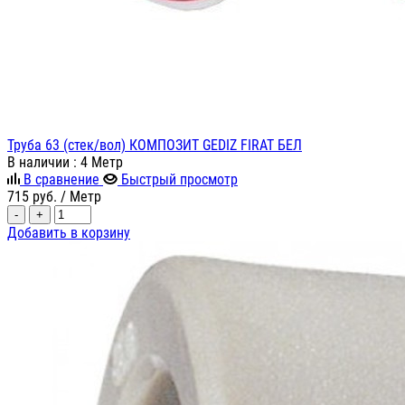
Труба 63 (стек/вол) КОМПОЗИТ GEDIZ FIRAT БЕЛ
В наличии
: 4 Метр
В сравнение
Быстрый просмотр
715
руб.
/ Метр
-
+
Добавить в корзину