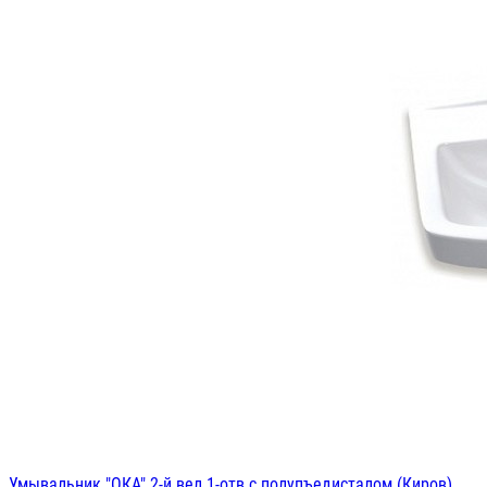
Умывальник "ОКА" 2-й вел.1-отв с полупъедисталом.(Киров)