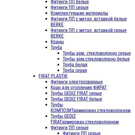
Фитинги ПП белые
Фитинги ПП серые
Комплектующие материалы
Фитинги ПП с метал. вставкой белые
BERKE
Фитинги ПП с метал. вставкой серые
BERKE
Краны
Труба
Трубы арм. стекловолокно серые
Трубы арм.стекловолокно белые
Труба белая
Труба серая
FIRAT PLASTIK
Фитинги электросварные
Кран для отопления ФИРАТ
Трубы GEDIZ FIRAT серые
Трубы GEDIZ FIRAT белые
Трубы
КОМПОЗИТармирован.стекловолокном
Трубы GEDIZ
FIRATармирован.стекловолокном
Фитинги ПП серые
Фитинги ПП серые