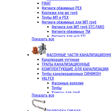
Фитинги ПП белые
FIRAT
Фитинги ПП белые
Фитинги обжимные PEX
Фитинги ППс металл.белые
Крепежи для мп труб
VALFEX
Трубы МП и PEX
Трубы PE-RT
Фитинги обжимные для МП труб
Трубы ПП водопровод белые
Фитинги для МП труб STC-FARO
Трубы ПП водопровод серые
Фитинги обжимные ТМ
Трубы армированные стекловолок
Фитинги для м/п STI
Показать все
Трубы армированные стекловолок
Фитинги для МП труб TITAN
Фитинги ПП серые
Фитинги для МП труб JIF
Краны
VALTEC
Фитинги с металл. серые
ФАСОННЫЕ ЧАСТИ КАНАЛИЗАЦИОНН
TK
Фитинги ПП (серые)
Канализация чугунная
VALFEX
Фитинги ПП белые
ТРАПЫ КАНАЛИЗАЦИОННЫЕ
Краны
КОМПЛЕКТУЮЩИЕ ДЛЯ КАНАЛИЗАЦИИ
Фитинги ПП (белые)
Трубы канализационные СИНИКОН
Фитинги ПП с металлом бел
VALFEX
ПК КОНТУР
Фасонные изделия
Краны полипропиленовые
Трубы
Трубы полипропиленивые
Хомуты для труб
Показать все
Труба PPR PN20
ПВХ (стройполимер)
Труба PPR-AL-PPR PN25(цент
Трубы
Труба PPR-GF-PPR PN25(арми
Фасонные изделия
Фитинги полипропиленовые