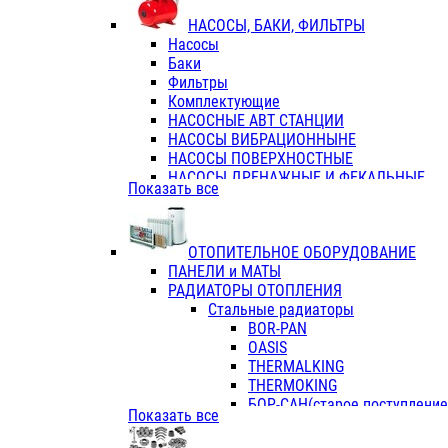
ФЛАНЦЫ / ВТУЛКИ
НАСОСЫ, БАКИ, ФИЛЬТРЫ
ТРОЙНИКИ ПЕРЕХОДНЫЕ / СОЕД
Насосы
ТРОЙНИКИ С ВНУТРЕННЕЙ РЕЗЬБ
Баки
ТРОЙНИКИ С НАРУЖНОЙ РЕЗЬБОЙ
Фильтры
КОЛЬЦА РЕЗИНОВЫЕ
Комплектующие
ТРУБЫ НАПОРНЫЕ
НАСОСНЫЕ АВТ СТАНЦИИ
ТРУБЫ ГОФРИРОВАННЫЕ ДВУХСЛ.
НАСОСЫ ВИБРАЦИОННЫНЕ
ТРУБЫ ПОЛИЭТИЛЕНОВЫЕ
НАСОСЫ ПОВЕРХНОСТНЫЕ
НАСОСЫ ДРЕНАЖНЫЕ И ФЕКАЛЬНЫЕ
Показать все
НАСОСЫ ПОВЫСИТ и ЦИРКУЛЯЦИОННЫ
НАСОСЫ СКВАЖИННЫЕ
ОТОПИТЕЛЬНОЕ ОБОРУДОВАНИЕ
ПАНЕЛИ и МАТЫ
РАДИАТОРЫ ОТОПЛЕНИЯ
Стальные радиаторы
BOR-PAN
OASIS
THERMALKING
THERMOKING
БОР-САН(старое поступление,
Показать все
БОРСАН
AZARIO