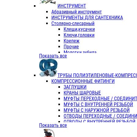
ИНСТРУМЕНТ
Абразивный инструмент
ИНСТРУМЕНТЫ ДЛЯ САНТЕХНИКА
Столярно-слесарный
Клещи,кусачки
Ключи,головки
Крепеж
Прочие
Молотки,зубила
Показать все
Пассатижи,тонкогубцы,утконосы
Напильники,надфили,рашпили
Ножовки по дереву
ТРУБЫ ПОЛИЭТИЛЕНОВЫЕ-КОМПРЕС
Отвертки
КОМПРЕССИОННЫЕ ФИТИНГИ
Хоз. инвентарь
ЗАГЛУШКИ
ЭЛ. ИНСТРУМЕНТ OASIS
КРАНЫ ШАРОВЫЕ
МУФТЫ ПЕРЕХОДНЫЕ / СОЕДИНИ
МУФТЫ С ВНУТРЕННЕЙ РЕЗЬБОЙ
МУФТЫ С НАРУЖНОЙ РЕЗЬБОЙ
ОТВОДЫ ПЕРЕХОДНЫЕ / СОЕДИН
ОТВОДЫ С ВНУТРЕННЕЙ РЕЗЬБОЙ
Показать все
ОТВОДЫ С НАРУЖНОЙ РЕЗЬБОЙ
СЕДЕЛКИ