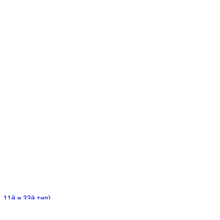
ИНИТЕЛЬНЫЕ
ОЙ
Е
 11й и 33й тип)