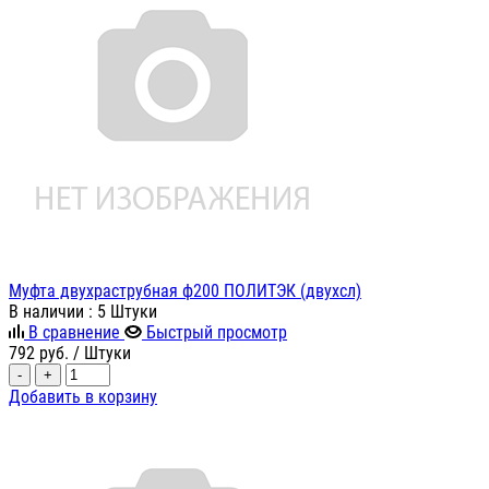
Муфта двухраструбная ф200 ПОЛИТЭК (двухсл)
В наличии
: 5 Штуки
В сравнение
Быстрый просмотр
792
руб.
/ Штуки
-
+
Добавить в корзину