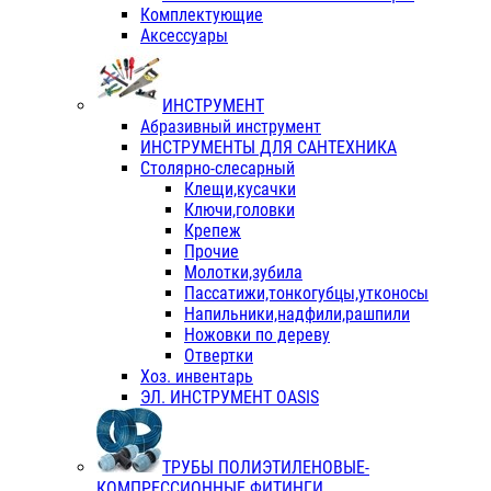
Комплектующие
Аксессуары
ИНСТРУМЕНТ
Абразивный инструмент
ИНСТРУМЕНТЫ ДЛЯ САНТЕХНИКА
Столярно-слесарный
Клещи,кусачки
Ключи,головки
Крепеж
Прочие
Молотки,зубила
Пассатижи,тонкогубцы,утконосы
Напильники,надфили,рашпили
Ножовки по дереву
Отвертки
Хоз. инвентарь
ЭЛ. ИНСТРУМЕНТ OASIS
ТРУБЫ ПОЛИЭТИЛЕНОВЫЕ-
КОМПРЕССИОННЫЕ ФИТИНГИ