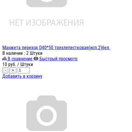
Манжета переход D40*50 трехлепестковая(исп.2)бел.
В наличии
: 2 Штуки
В сравнение
Быстрый просмотр
10
руб.
/ Штуки
-
+
Добавить в корзину