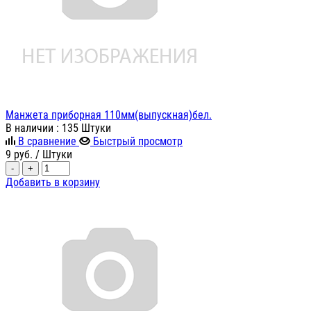
Манжета приборная 110мм(выпускная)бел.
В наличии
: 135 Штуки
В сравнение
Быстрый просмотр
9
руб.
/ Штуки
-
+
Добавить в корзину