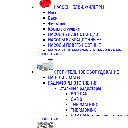
ФЛАНЦЫ / ВТУЛКИ
НАСОСЫ, БАКИ, ФИЛЬТРЫ
ТРОЙНИКИ ПЕРЕХОДНЫЕ / СОЕД
Насосы
ТРОЙНИКИ С ВНУТРЕННЕЙ РЕЗЬБ
Баки
ТРОЙНИКИ С НАРУЖНОЙ РЕЗЬБОЙ
Фильтры
КОЛЬЦА РЕЗИНОВЫЕ
Комплектующие
ТРУБЫ НАПОРНЫЕ
НАСОСНЫЕ АВТ СТАНЦИИ
ТРУБЫ ГОФРИРОВАННЫЕ ДВУХСЛ.
НАСОСЫ ВИБРАЦИОННЫНЕ
ТРУБЫ ПОЛИЭТИЛЕНОВЫЕ
НАСОСЫ ПОВЕРХНОСТНЫЕ
НАСОСЫ ДРЕНАЖНЫЕ И ФЕКАЛЬНЫЕ
Показать все
НАСОСЫ ПОВЫСИТ и ЦИРКУЛЯЦИОННЫ
НАСОСЫ СКВАЖИННЫЕ
ОТОПИТЕЛЬНОЕ ОБОРУДОВАНИЕ
ПАНЕЛИ и МАТЫ
РАДИАТОРЫ ОТОПЛЕНИЯ
Стальные радиаторы
BOR-PAN
OASIS
THERMALKING
THERMOKING
БОР-САН(старое поступление,
Показать все
БОРСАН
AZARIO