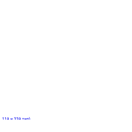
ИНИТЕЛЬНЫЕ
ОЙ
Е
 11й и 33й тип)