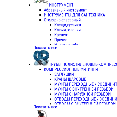
ИНСТРУМЕНТ
Абразивный инструмент
ИНСТРУМЕНТЫ ДЛЯ САНТЕХНИКА
Столярно-слесарный
Клещи,кусачки
Ключи,головки
Крепеж
Прочие
Молотки,зубила
Показать все
Пассатижи,тонкогубцы,утконосы
Напильники,надфили,рашпили
Ножовки по дереву
ТРУБЫ ПОЛИЭТИЛЕНОВЫЕ-КОМПРЕС
Отвертки
КОМПРЕССИОННЫЕ ФИТИНГИ
Хоз. инвентарь
ЗАГЛУШКИ
ЭЛ. ИНСТРУМЕНТ OASIS
КРАНЫ ШАРОВЫЕ
МУФТЫ ПЕРЕХОДНЫЕ / СОЕДИНИ
МУФТЫ С ВНУТРЕННЕЙ РЕЗЬБОЙ
МУФТЫ С НАРУЖНОЙ РЕЗЬБОЙ
ОТВОДЫ ПЕРЕХОДНЫЕ / СОЕДИН
ОТВОДЫ С ВНУТРЕННЕЙ РЕЗЬБОЙ
Показать все
ОТВОДЫ С НАРУЖНОЙ РЕЗЬБОЙ
СЕДЕЛКИ